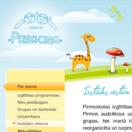
Par mums
Izglītības programmas
Mēs piedāvājam
Pirmsskolas izglītība
Grupas un darbinieki
Pirmos audzēkņus uz
Uzņemšana
grupas, bet martā t
Iestādes vēsture
reorganizēta un turpm
Aktualitātes