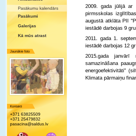
2009. gada jūlijā ar
Pasākumu kalendārs
pirmsskolas izglītība
Pasākumi
augustā atklāta PII "
Galerijas
iestādē darbojas 9 gr
Kā mūs atrast
2011. gada 1. septemb
iestādē darbojas 12 g
Jaunākie foto
2015.gada janvārī 
samazināšana paaugst
energoefektivitāti” (s
Klimata pārmaiņu fina
Kontakti
+371 63825509
+371 25479832
pasacina@saldus.lv